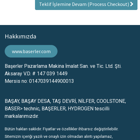
Teklif İşlemine Devam (Process Checkout)
Hakkımızda
www.baserler.com
Başerler Pazarlama Makina İmalat San. ve Tic. Ltd. Şti.
Aksaray V.D. # 147 039 1449
Mersis no: 0147039144900013
BAŞAY, BAŞAY DESA, TAŞ DEVRİ, NİLFER, COOLSTONE,
BASER> technic, BAŞERLER, HYDROGEN tescilli
markalarımızdır.
Bütün hakları saklıdır. Fiyatlar ve özellikler ihbarsız değiştirilebilir.
Sitemizin içeriği yazılı ve onaylı izin olmadan alıntı yapılamaz,