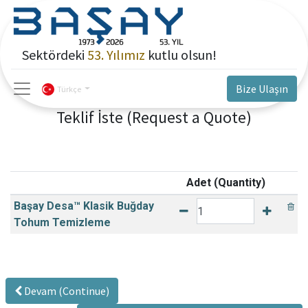
Sektördeki
53. Yılımız
kutlu olsun!
Bize Ulaşın
Türkçe
Teklif İste (Request a Quote)
Adet (Quantity)
Başay Desa™ Klasik Buğday
Tohum Temizleme
Devam (Continue)