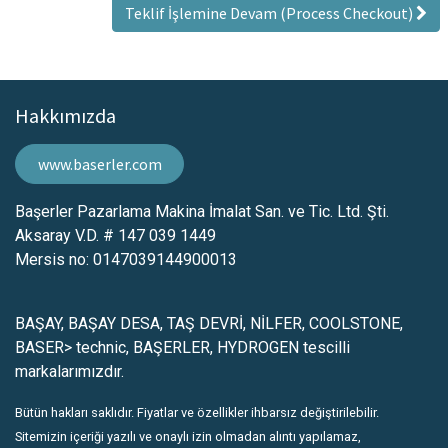
Teklif İşlemine Devam (Process Checkout)
Hakkımızda
www.baserler.com
Başerler Pazarlama Makina İmalat San. ve Tic. Ltd. Şti.
Aksaray V.D. # 147 039 1449
Mersis no: 0147039144900013
BAŞAY, BAŞAY DESA, TAŞ DEVRİ, NİLFER, COOLSTONE,
BASER> technic, BAŞERLER, HYDROGEN tescilli
markalarımızdır.
Bütün hakları saklıdır. Fiyatlar ve özellikler ihbarsız değiştirilebilir.
Sitemizin içeriği yazılı ve onaylı izin olmadan alıntı yapılamaz,