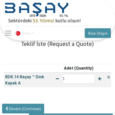
Sektördeki
53. Yılımız
kutlu olsun!
Bize Ulaşın
Türkçe
Teklif İste (Request a Quote)
Adet (Quantity)
BDK.14 Başay ™ Dink
Kapak A
Devam (Continue)